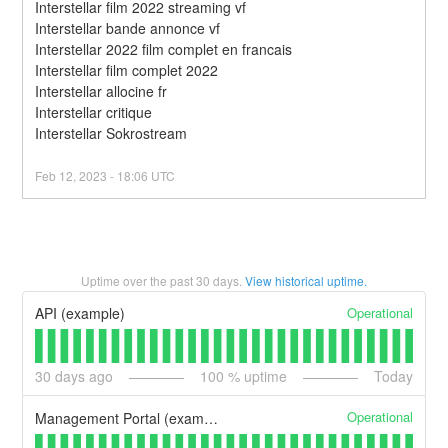
Interstellar film 2022 streaming vf
Interstellar bande annonce vf
Interstellar 2022 film complet en francais
Interstellar film complet 2022
Interstellar allocine fr
Interstellar critique
Interstellar Sokrostream
Feb
12
,
2023
-
18:06
UTC
Uptime over the past
30
days.
View historical uptime.
Operational
API (example)
30
days ago
100
% uptime
Today
Operational
Management Portal (example)