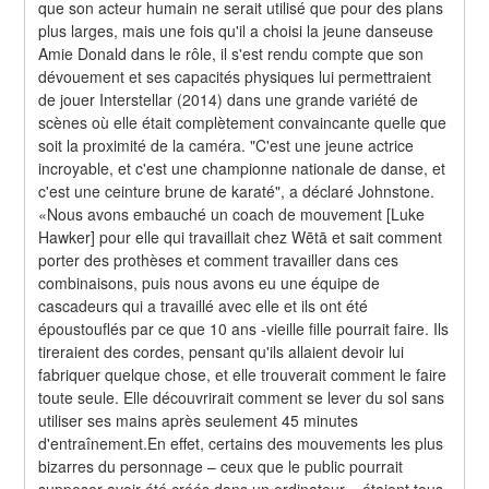
que son acteur humain ne serait utilisé que pour des plans 
plus larges, mais une fois qu'il a choisi la jeune danseuse 
Amie Donald dans le rôle, il s'est rendu compte que son 
dévouement et ses capacités physiques lui permettraient 
de jouer Interstellar (2014) dans une grande variété de 
scènes où elle était complètement convaincante quelle que 
soit la proximité de la caméra. "C'est une jeune actrice 
incroyable, et c'est une championne nationale de danse, et 
c'est une ceinture brune de karaté", a déclaré Johnstone. 
«Nous avons embauché un coach de mouvement [Luke 
Hawker] pour elle qui travaillait chez Wētā et sait comment 
porter des prothèses et comment travailler dans ces 
combinaisons, puis nous avons eu une équipe de 
cascadeurs qui a travaillé avec elle et ils ont été 
époustouflés par ce que 10 ans -vieille fille pourrait faire. Ils 
tireraient des cordes, pensant qu'ils allaient devoir lui 
fabriquer quelque chose, et elle trouverait comment le faire 
toute seule. Elle découvrirait comment se lever du sol sans 
utiliser ses mains après seulement 45 minutes 
d'entraînement.En effet, certains des mouvements les plus 
bizarres du personnage – ceux que le public pourrait 
supposer avoir été créés dans un ordinateur – étaient tous 