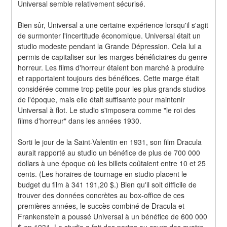
Universal semble relativement sécurisé.
Bien sûr, Universal a une certaine expérience lorsqu'il s'agit 
de surmonter l'incertitude économique. Universal était un 
studio modeste pendant la Grande Dépression. Cela lui a 
permis de capitaliser sur les marges bénéficiaires du genre 
horreur. Les films d'horreur étaient bon marché à produire 
et rapportaient toujours des bénéfices. Cette marge était 
considérée comme trop petite pour les plus grands studios 
de l'époque, mais elle était suffisante pour maintenir 
Universal à flot. Le studio s'imposera comme "le roi des 
films d'horreur" dans les années 1930.
Sorti le jour de la Saint-Valentin en 1931, son film Dracula 
aurait rapporté au studio un bénéfice de plus de 700 000 
dollars à une époque où les billets coûtaient entre 10 et 25 
cents. (Les horaires de tournage en studio placent le 
budget du film à 341 191,20 $.) Bien qu'il soit difficile de 
trouver des données concrètes au box-office de ces 
premières années, le succès combiné de Dracula et 
Frankenstein a poussé Universal à un bénéfice de 600 000 
$ en 1931. Le studio a fait des pertes au cours des quatre 