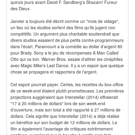
quinze jours avant David F. Sandberg's Shazam! Fureur 
des Dieux.
Janvier a toujours été décrit comme un "mois de vidage", 
un lieu où les studios sortent des films qu'ils jugent non 
compétitifs. Un argument plus charitable soutiendrait que 
divers studios essaient de plus petits contre-programmeurs 
dans l'écart. Paramount a la comédie au dollar d'argent 80 
pour Brady. Sony a le jeu de récompenses A Man Called 
Otto qui va loin. Warner Bros. essaie d'attirer les cinéphiles 
avec Magic Mike's Last Dance. Il y a un espoir que quelque 
chose se propagera et rapportera de l'argent.
Cet espoir pourrait payer. Certes, les recettes du box-office 
de ce week-end étaient plutôt prometteuses. Les premières 
projections suggéraient que Interstellar (2014) effraierait 
"17 à 20 millions de dollars" lors de son week-end 
d'ouverture, mais son total a été rapporté à 27 millions de 
dollars. Cela signifie que Interstellar (2014) a déjà réalisé 
un bénéfice sur son budget de 12 millions de dollars. Le 
film a également l'avantage de critiques extrêmement 
positives, suggérant que le bouche à oreille sera fort. 